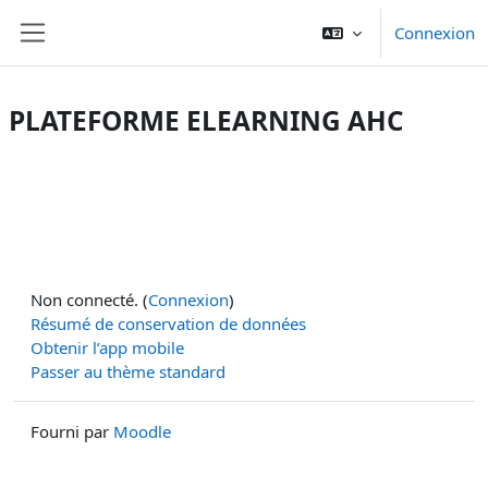
Passer au contenu principal
Connexion
Panneau latéral
PLATEFORME ELEARNING AHC
Non connecté. (
Connexion
)
Résumé de conservation de données
Obtenir l’app mobile
Passer au thème standard
Fourni par
Moodle